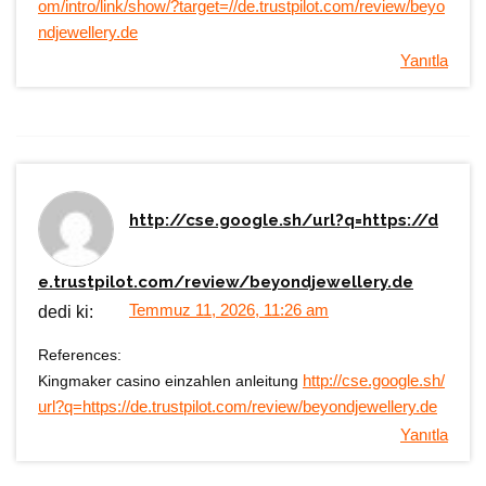
om/intro/link/show/?target=//de.trustpilot.com/review/beyo
ndjewellery.de
Yanıtla
http://cse.google.sh/url?q=https://d
e.trustpilot.com/review/beyondjewellery.de
Temmuz 11, 2026, 11:26 am
dedi ki:
References:
Kingmaker casino einzahlen anleitung
http://cse.google.sh/
url?q=https://de.trustpilot.com/review/beyondjewellery.de
Yanıtla