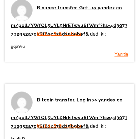
Binance transfer. Get ->> yandex.co
m/poll/YWfQL5UYL9NrETwvu6fWmf?hs=4d3073
Mart 1, 2026, 7:10 pm
7b2952a7056f82cc7bd29b9bef&
dedi ki:
gqa9ru
Yanıtla
Bitcoin transfer. Log In >> yandex.co
m/poll/YWfQL5UYL9NrETwvu6fWmf?hs=4d3073
Mart 6, 2026, 7:27 am
7b2952a7056f82cc7bd29b9bef&
dedi ki:
kpu8d2