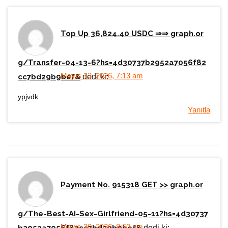
Top Up 36,824.40 USDC ⇒⇒ graph.or
g/Transfer-04-13-6?hs=4d30737b2952a7056f82
Mayıs 13, 2026, 7:13 am
cc7bd29b9bef&
dedi ki:
ypjvdk
Yanıtla
Payment No. 915318 GET >> graph.or
g/The-Best-AI-Sex-Girlfriend-05-11?hs=4d30737
Mayıs 20, 2026, 8:50 pm
dedi ki: