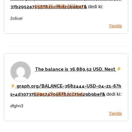
Mayıs 26, 2026, 3:27 pm
37b2952a7056f82cc7bd29b9bef&
dedi ki:
2c6cel
Yanıtla
The balance is 36,889.52 USD. Next
graph.org/BALANCE-3682444-USD-04-21-6?h
Mayıs 28, 2026, 5:45 am
s=4d30737b2952a7056f82cc7bd29b9bef&
dedi ki:
dfghn3
Yanıtla