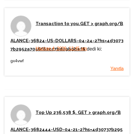
Transaction to you.GET > graph.org/B
ALANCE-36824-US-DOLLARS-04-24-2?hs=4d3073
Haziran 4, 2026, 12:45 am
7b2952a7056f82cc7bd29b9bef&
dedi ki:
gx4vwf
Yanıtla
Top Up 236,538 $. GET > graph.org/B
ALANCE-3682444-USD-04-21-2?hs=4d30737b295