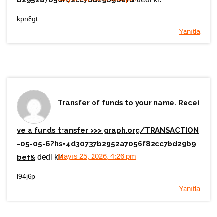
b2952a7056f82cc7bd29b9bef&
kpn8gt
Yanıtla
Transfer of funds to your name. Recei
ve a funds transfer >>> graph.org/TRANSACTION
-05-05-6?hs=4d30737b2952a7056f82cc7bd29b9
Mayıs 25, 2026, 4:26 pm
bef&
dedi ki:
l94j6p
Yanıtla