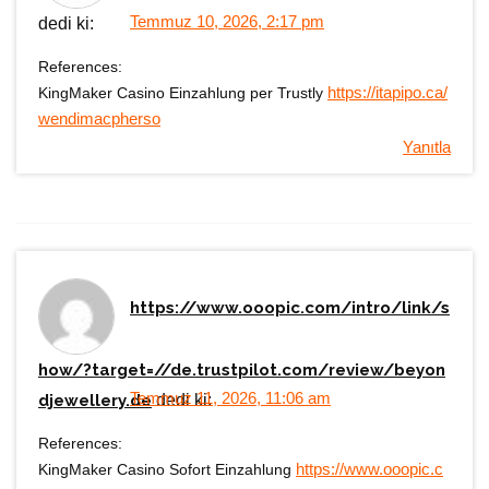
Temmuz 10, 2026, 2:17 pm
dedi ki:
References:
KingMaker Casino Einzahlung per Trustly
https://itapipo.ca/
wendimacpherso
Yanıtla
https://www.ooopic.com/intro/link/s
how/?target=//de.trustpilot.com/review/beyon
Temmuz 11, 2026, 11:06 am
djewellery.de
dedi ki:
References:
KingMaker Casino Sofort Einzahlung
https://www.ooopic.c