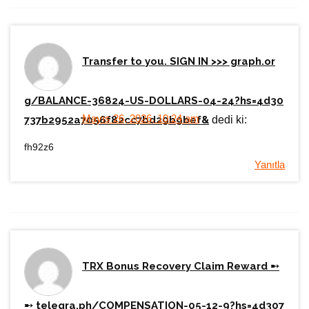
Transfer to you. SIGN IN >>> graph.or
g/BALANCE-36824-US-DOLLARS-04-24?hs=4d30
Mayıs 26, 2026, 10:24 am
737b2952a7056f82cc7bd29b9bef&
dedi ki:
fh92z6
Yanıtla
TRX Bonus Recovery Claim Reward ➸
➸ telegra.ph/COMPENSATION-05-12-9?hs=4d307