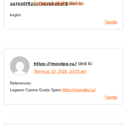
Temmuz 3, 2026, 11:54 am
2a7056f82cc7bd29b9bef&
dedi ki:
kuglzc
Yanıtla
https://movdpo.ru/
dedi ki:
Temmuz 10, 2026, 10:03 am
References:
Legiano Casino Gratis Spins
https://movdpo.ru/
Yanıtla