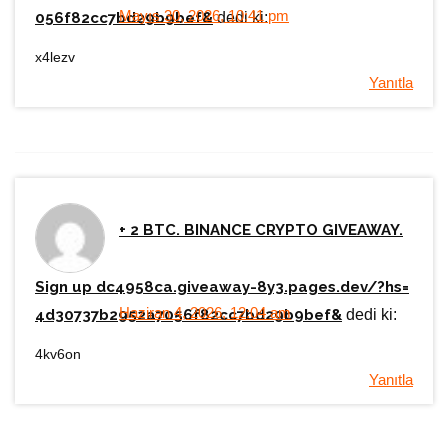
Mayıs 30, 2026, 10:41 pm
056f82cc7bd29b9bef&
dedi ki:
x4lezv
Yanıtla
+ 2 BTC. BINANCE CRYPTO GIVEAWAY.
Sign up dc4958ca.giveaway-8y3.pages.dev/?hs=
Haziran 4, 2026, 12:04 am
4d30737b2952a7056f82cc7bd29b9bef&
dedi ki:
4kv6on
Yanıtla