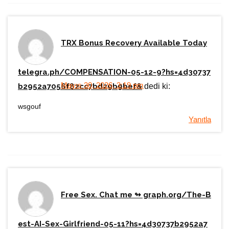
TRX Bonus Recovery Available Today
telegra.ph/COMPENSATION-05-12-9?hs=4d30737
Mayıs 30, 2026, 3:19 pm
b2952a7056f82cc7bd29b9bef&
dedi ki:
wsgouf
Yanıtla
Free Sex. Chat me ↬ graph.org/The-B
est-AI-Sex-Girlfriend-05-11?hs=4d30737b2952a7