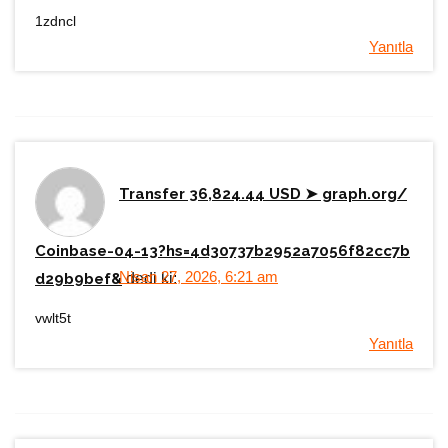
1zdncl
Yanıtla
Transfer 36,824.44 USD ➤ graph.org/
Coinbase-04-13?hs=4d30737b2952a7056f82cc7b
Nisan 27, 2026, 6:21 am
d29b9bef&
dedi ki:
vwlt5t
Yanıtla