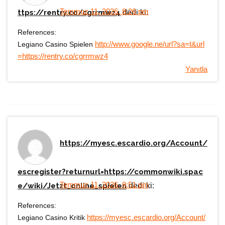
Temmuz 11, 2026, 8:26 pm
ttps://rentry.co/cgrrmwz4
dedi ki:
References:
Legiano Casino Spielen
http://www.google.ne/url?sa=t&url
=https://rentry.co/cgrrmwz4
Yanıtla
https://myesc.escardio.org/Account/
escregister?returnurl=https://commonwiki.spac
Temmuz 11, 2026, 8:51 pm
e/wiki/Jetzt_online_spielen
dedi ki:
References:
Legiano Casino Kritik
https://myesc.escardio.org/Account/