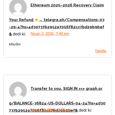
Ethereum 2025–2026 Recovery Claim
Your Refund
→ telegra.ph/Compensations-03
-29-4?hs=4d30737b2952a7056f82cc7bd29b9bef
Nisan 2, 2026, 7:48 pm
&
dedi ki:
k6lu9m
Yanıtla
Transfer to you. SIGN IN >>> graph.or
g/BALANCE-36824-US-DOLLARS-04-24?hs=4d30
Nisan 26, 2026, 3:30 am
737b2952a7056f82cc7bd29b9bef&
dedi ki: