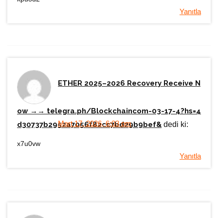
Yanıtla
ETHER 2025–2026 Recovery Receive N
ow →→ telegra.ph/Blockchaincom-03-17-4?hs=4
Mart 17, 2026, 6:03 pm
d30737b2952a7056f82cc7bd29b9bef&
dedi ki:
x7u0vw
Yanıtla