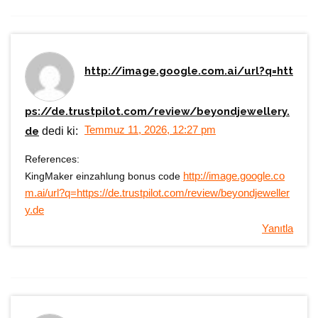
http://image.google.com.ai/url?q=htt
ps://de.trustpilot.com/review/beyondjewellery.
Temmuz 11, 2026, 12:27 pm
de
dedi ki:
References:
KingMaker einzahlung bonus code
http://image.google.co
m.ai/url?q=https://de.trustpilot.com/review/beyondjeweller
y.de
Yanıtla