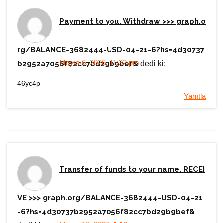
Payment to you. Withdraw >>> graph.o
rg/BALANCE-3682444-USD-04-21-6?hs=4d30737
Mayıs 6, 2026, 11:32 pm
b2952a7056f82cc7bd29b9bef&
dedi ki:
46yc4p
Yanıtla
Transfer of funds to your name. RECEI
VE >>> graph.org/BALANCE-3682444-USD-04-21
-6?hs=4d30737b2952a7056f82cc7bd29b9bef&