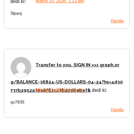
Mayıs 10, 2026, 1:13 am
dedi ki:
3lpanj
Yanıtla
Transfer to you. SIGN IN >>> graph.or
g/BALANCE-36824-US-DOLLARS-04-24?hs=4d30
Mayıs 11, 2026, 4:14 pm
737b2952a7056f82cc7bd29b9bef&
dedi ki:
qx7835
Yanıtla