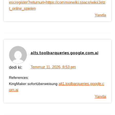
escregister?returnurl=https://commonwiki.space/wiki/Jetz
t_online_spielen
Yanıtla
alt1.toolbarqueries.google.com.ai
Temmuz 11, 2026, 8:53 pm
dedi ki:
References:
KingMaker sofortüberweisung
alt1.toolbarqueries.google.c
om.ai
Yanıtla